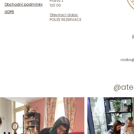
Praha 2
Obchodní podmínky
120 00
GDPR
Otevírací doba:
POUZE REZERVACE
radka@
@atel