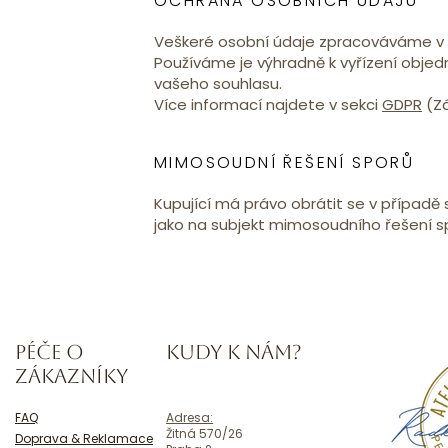
OCHRANA OSOBNÍCH ÚDAJŮ
Veškeré osobní údaje zpracováváme v s
Používáme je výhradně k vyřízení obje
vašeho souhlasu.
Více informací najdete v sekci
GDPR
(Zá
MIMOSOUDNÍ ŘEŠENÍ SPORŮ
Kupující má právo obrátit se v případě
jako na subjekt mimosoudního řešení s
PÉČE O
KUDY K NÁM?
ZÁKAZNÍKY
FAQ
Adresa:
Žitná 570/26
Doprava & Reklamace