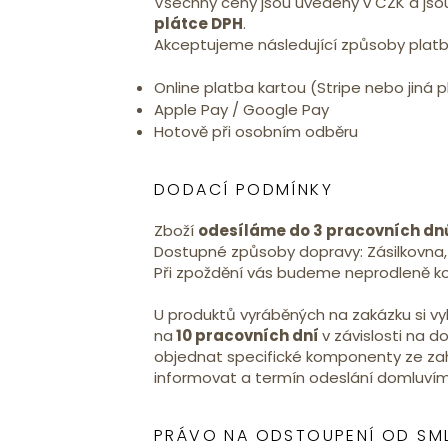
Všechny ceny jsou uvedeny v CZK a jso
plátce DPH
.
Akceptujeme následující způsoby platb
Online platba kartou (Stripe nebo jiná 
Apple Pay / Google Pay
Hotově při osobním odběru
DODACÍ PODMÍNKY
Zboží
odesíláme do 3 pracovních dnů 
Dostupné způsoby dopravy: Zásilkovna, 
Při zpoždění vás budeme neprodleně k
U produktů vyráběných na zakázku si v
na
10 pracovních dní
v závislosti na 
objednat specifické komponenty ze za
informovat a termín odeslání domluvíme
PRÁVO NA ODSTOUPENÍ OD SM