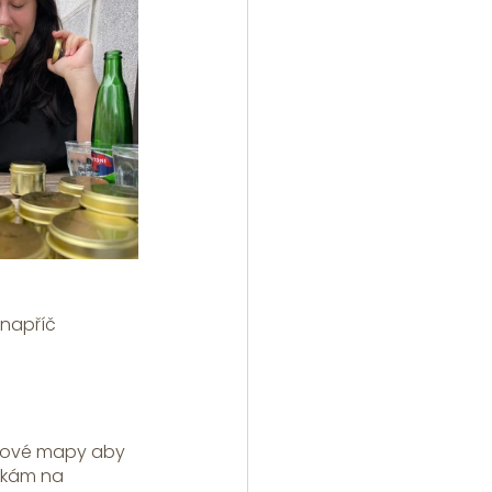
 napříč 
nkové mapy aby 
nkám na 