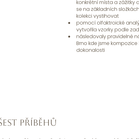
konkrétní místa a zážitky 
se na základních složkách 
kolekci vystihovat
pomocí olfaktroické analý
vytvořila vzorky podle za
následovaly pravidelné ná
Brno kde jsme kompozice l
dokonalosti
 šest příběhů