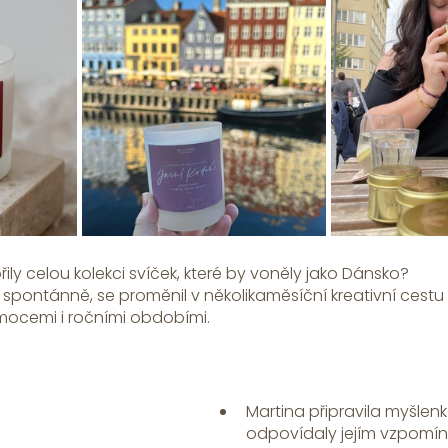
y celou kolekci svíček, které by voněly jako Dánsko? 
l spontánně, se proměnil v několikaměsíční kreativní cestu
emocemi i ročními obdobími.
Martina připravila myšle
odpovídaly jejím vzpomí