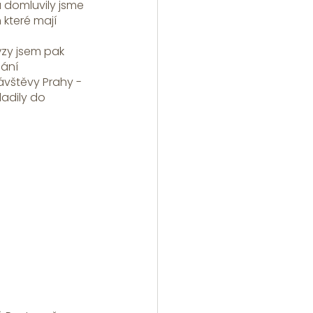
a domluvily jsme 
které mají 
zy jsem pak 
dání
vštěvy Prahy - 
adily do 