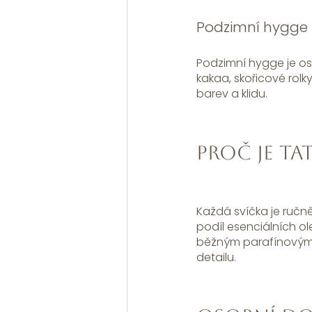
Podzimní hygge
Podzimní hygge je os
kakaa, skořicové rol
barev a klidu.
Proč je ta
Každá svíčka je ručn
podíl esenciálních ole
běžným parafínovým s
detailu. 