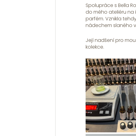
Spolupráce s Bella R
do mého ateliéru na 
parfém. Vznikla tehd
nádechem slaného vě
Její nadšení pro mou
kolekce. 