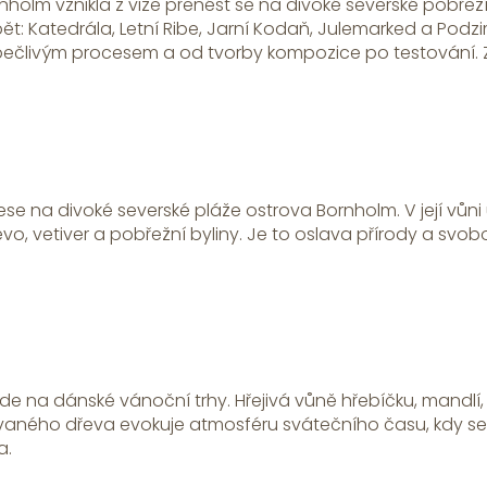
nholm vznikla z vize přenést se na divoké severské pobřež
pět: Katedrála, Letní Ribe, Jarní Kodaň, Julemarked a Podz
 pečlivým procesem a od tvorby kompozice po testování. 
se na divoké severské pláže ostrova Bornholm. V její vůni 
o, vetiver a pobřežní byliny. Je to oslava přírody a svobo
 na dánské vánoční trhy. Hřejivá vůně hřebíčku, mandlí, 
ého dřeva evokuje atmosféru svátečního času, kdy se ul
a.