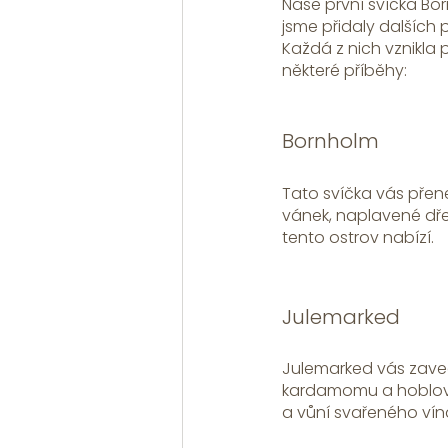
Naše první svíčka Bor
jsme přidaly dalších 
Každá z nich vznikla
některé příběhy:
Bornholm
Tato svíčka vás přene
vánek, naplavené dřev
tento ostrov nabízí.
Julemarked
Julemarked vás zavede
kardamomu a hoblovan
a vůní svařeného vín