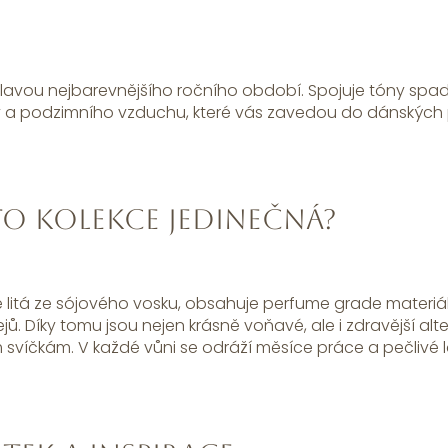
lavou nejbarevnějšího ročního období. Spojuje tóny spada
ky a podzimního vzduchu, které vás zavedou do dánských 
to kolekce jedinečná?
ě litá ze sójového vosku, obsahuje perfume grade materiál
jů. Díky tomu jsou nejen krásně voňavé, ale i zdravější alte
víčkám. V každé vůni se odráží měsíce práce a pečlivé 