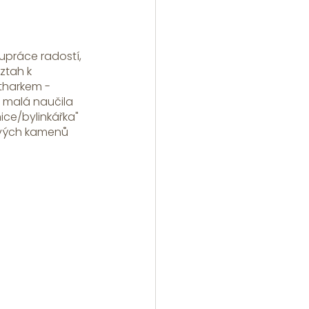
upráce radostí, 
tah k 
tharkem - 
 malá naučila 
ice/bylinkářka" 
ových kamenů 