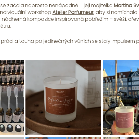
ose začala naprosto nenápadně – její majitelka 
Martina S
individuální workshop 
Atelier Parfumeur
, aby si namíchala 
y nádherná kompozice inspirovaná pobřežím – svěží, dřevit
tru. 
 práci a touha po jedinečných vůních se staly impulsem pr