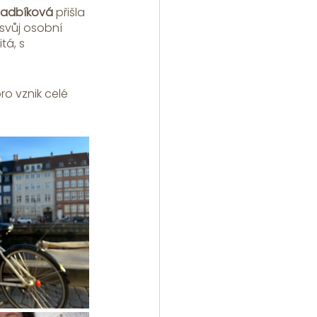
vadbíková
 přišla 
svůj osobní 
á, s 
o vznik celé 