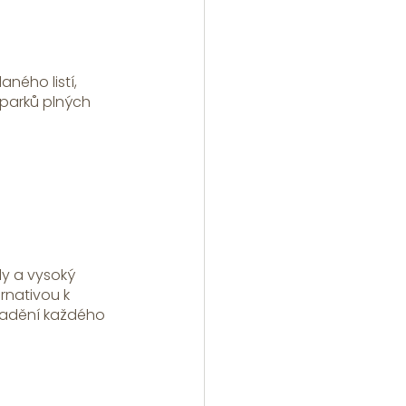
ného listí, 
parků plných 
y a vysoký 
rnativou k 
ladění každého 