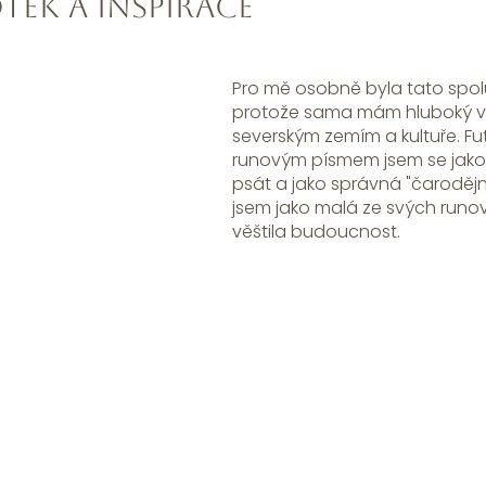
tek a inspirace
Pro mě osobně byla tato spol
protože sama mám hluboký vz
severským zemím a kultuře. Fu
runovým písmem jsem se jako
psát a jako správná "čarodějn
jsem jako malá ze svých run
věštila budoucnost. 