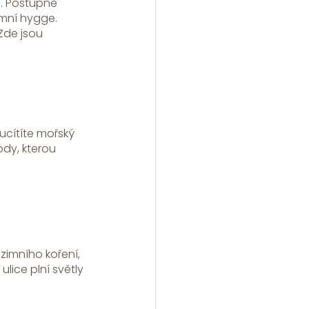
í. Postupně 
imní hygge. 
Zde jsou 
ucítíte mořský 
dy, kterou 
zimního koření, 
ice plní světly 