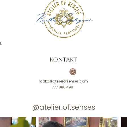
E
KONTAKT
radka@atelierofsenses.com
777 886 499
@atelier.of.senses