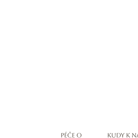
PÉČE O
KUDY K N