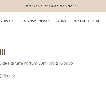
DOPRAVA ZDARMA NAD 3000,-
REZERVACE
DÁRKOVÝ POUKAZ
O NÁS
PARFUMEUR CLUB
bu
u de Parfum/Parfum 30ml pro 2-6 osob.
(Vše)